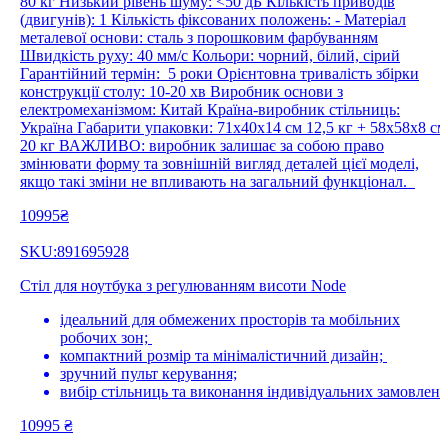
80 кг Низький рівень шуму: <50 дБ Кількість приводів
(двигунів): 1 Кількість фіксованих положень: - Матеріал
металевої основи: сталь з порошковим фарбуванням
Швидкість руху: 40 мм/с Кольори: чорний, білий, сірий
Гарантійний термін: 5 роки Орієнтовна тривалість збірки
конструкції столу: 10-20 хв Виробник основи з
електромеханізмом: Китай Країна-виробник стільниць:
Україна Габарити упаковки: 71х40х14 см 12,5 кг + 58х58х8 см
20 кг ВАЖЛИВО: виробник залишає за собою право
змінювати форму та зовнішній вигляд деталей цієї моделі,
якщо такі зміни не впливають на загальний функціонал.
10995₴
SKU:891695928
Стіл для ноутбука з регулюванням висоти Node
ідеальний для обмежених просторів та мобільних
робочих зон;
компактний розмір та мінімалістичний дизайн;
зручний пульт керування;
вибір стільниць та виконання індивідуальних замовлень
10995
₴