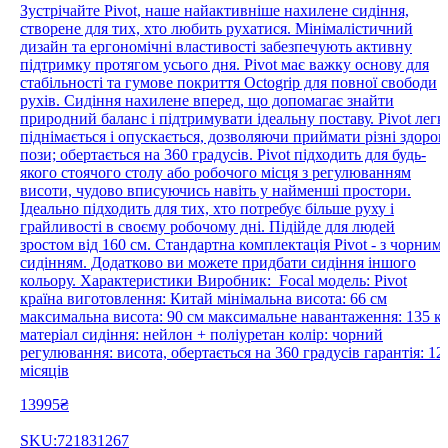
Зустрічайте Pivot, наше найактивніше нахилене сидіння,
створене для тих, хто любить рухатися. Мінімалістичний
дизайн та ергономічні властивості забезпечують активну
підтримку протягом усього дня. Pivot має важку основу для
стабільності та гумове покриття Octogrip для повної свободи
рухів. Сидіння нахилене вперед, що допомагає знайти
природний баланс і підтримувати ідеальну поставу. Pivot легк
піднімається і опускається, дозволяючи приймати різні здоров
пози; обертається на 360 градусів. Pivot підходить для будь-
якого стоячого столу або робочого місця з регулюванням
висоти, чудово вписуючись навіть у найменші простори.
Ідеально підходить для тих, хто потребує більше руху і
грайливості в своєму робочому дні. Підійде для людей
зростом від 160 см. Cтандартна комплектація Pivot - з чорним
сидінням. Додатково ви можете придбати сидіння іншого
кольору. Характеристики Виробник: Focal модель: Pivot
країна виготовлення: Китай мінімальна висота: 66 см
максимальна висота: 90 см максимальне навантаження: 135 к
матеріал сидіння: нейлон + поліуретан колір: чорний
регулювання: висота, обертається на 360 градусів гарантія: 12
місяців
13995₴
SKU:721831267