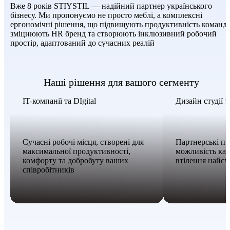
Вже 8 років STIYSTIL — надійний партнер українського
бізнесу. Ми пропонуємо не просто меблі, а комплексні
ергономічні рішення, що підвищують продуктивність команд,
зміцнюють HR бренд та створюють інклюзивний робочий
простір, адаптований до сучасних реалій
Наші рішення для вашого сегменту
IT-компанії та DIgital
Дизайн студії т
Сучасні робочі місця, створені для
Партнерські пр
максимальної продуктивності,
можливість кас
комфорту та добробуту ваших
втілення найсм
співробітників