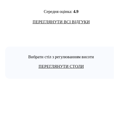
сподобався ш
тільки отри
великим ко
Середня оцінка:
4.9
стоїть лише
приємний н
ПЕРЕГЛЯНУТИ ВСІ ВІДГУКИ
100. Сервіс магазину також на вищому
рівні. Прац
зв’язку і ві
Дуже дяку
Вибрати стіл з регулюванням висоти
ПЕРЕГЛЯНУТИ СТОЛИ