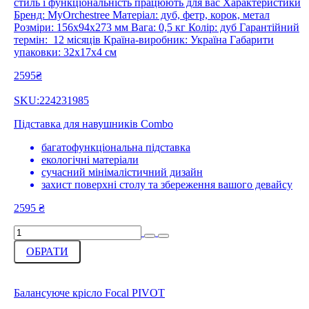
стиль і функціональність працюють для вас Характеристики
Бренд: MyOrchestree Матеріал: дуб, фетр, корок, метал
Розміри: 156х94х273 мм Вага: 0,5 кг Колір: дуб Гарантійний
термін: 12 місяців Країна-виробник: Україна Габарити
упаковки: 32х17х4 см
2595₴
SKU:224231985
Підставка для навушників Combo
багатофункціональна підставка
екологічні матеріали
сучасний мінімалістичний дизайн
захист поверхні столу та збереження вашого девайсу
2595
₴
ОБРАТИ
Балансуюче крісло Focal PIVOT