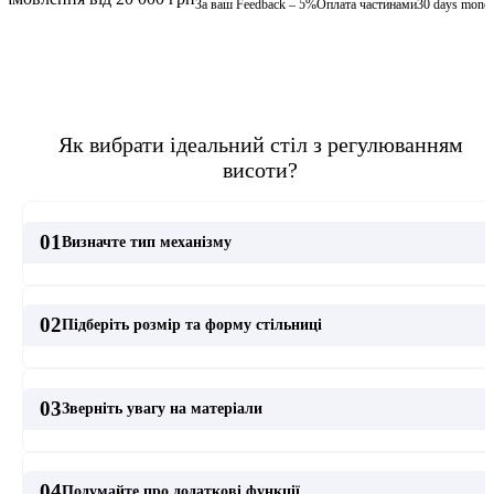
За ваш Feedback – 5%
Оплата частинами
30 days money
Як вибрати ідеальний стіл з регулюванням
висоти?
01
Визначте тип механізму
02
Підберіть розмір та форму стільниці
03
Зверніть увагу на матеріали
04
Подумайте про додаткові функції