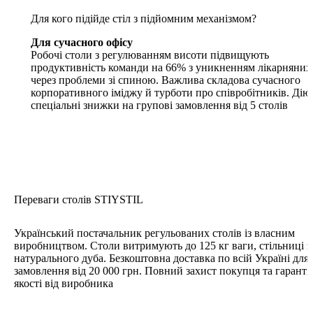
Для кого підійде стіл з підйомним механізмом?
Для сучасного офісу
Робочі столи з регулюванням висоти підвищують
продуктивність команди на 66% з уникненням лікарняних
через проблеми зі спиною. Важлива складова сучасного
корпоративного іміджу й турботи про співробітників. Дію
спеціальні знижки на групові замовлення від 5 столів
Переваги столів STIYSTIL
Український постачальник регульованих столів із власним
виробництвом. Cтоли витримують до 125 кг ваги, cтільниці з
натурального дуба. Безкоштовна доставка по всій Україні для
замовлення від 20 000 грн. Повний захист покупця та гаранті
якості від виробника