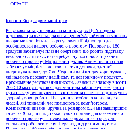
ОБРАТИ
Кронштейн для двох моніторів
Регульована та універсальна конструкція. Ця Y-подібна
підставка призначена для розміщення 32-дюймового монітора
що дає можливість легко регулювати її відповідно до
особливостей вашого робочого простору. Поворот на 180
градусів забезпечує плавне обертання, що робить підставку
ідеальною для тих, хто потребує гнучкого налаштування
робочого простору. Міцна конструкція. Алюмінієвий сплав
забезпечує міцність і довговічність підставки, здатної
витримувати вагу до 7 кг. Чудовий варіант для користувачів,
які надають перевагу надійному та довговічному продукту.
Ергономічне регулювання висоти. Завдяки діапазону висоти
266-510 мм ця підставка для монітора забезпечує комфортні
кути огляду, зменшуючи навантаження на очі та підтримуючи
здорові умови роботи. Ця функція особливо корисна для
людей, які тривалий час працюють за комп’ютером.
Компактний дизайн. Зручна за розміром (524 мм завширшки)
та легка (6 кг), ця підставка чудово підійде для обмеженого
робочого простору — невеликого домашнього офісу чи
спільного робочого місця. Перегляд під різними кутами.
Поворот на 180 градусів у поєднанні з діапазоном