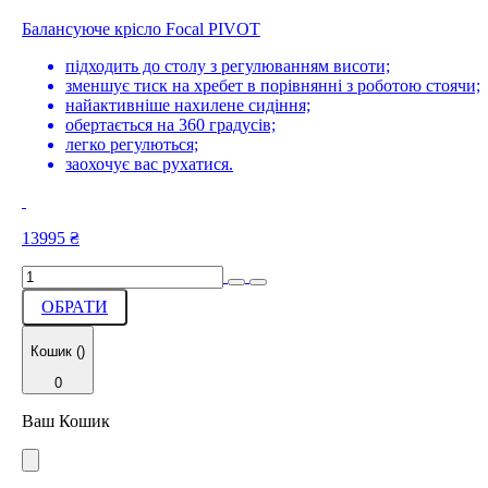
Балансуюче крісло Focal PIVOT
підходить до столу з регулюванням висоти;
зменшує тиск на хребет в порівнянні з роботою стоячи;
найактивніше нахилене сидіння;
обертається на 360 градусів;
легко регулються;
заохочує вас рухатися.
13995
₴
ОБРАТИ
Кошик (
)
0
Ваш Кошик