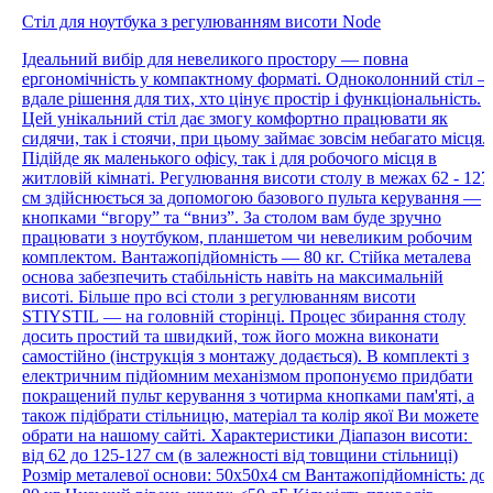
Стіл для ноутбука з регулюванням висоти Node
Ідеальний вибір для невеликого простору — повна
ергономічність у компактному форматі. Одноколонний стіл 
вдале рішення для тих, хто цінує простір і функціональність.
Цей унікальний стіл дає змогу комфортно працювати як
сидячи, так і стоячи, при цьому займає зовсім небагато місця.
Підійде як маленького офісу, так і для робочого місця в
житловій кімнаті. Регулювання висоти столу в межах 62 - 127
см здійснюється за допомогою базового пульта керування —
кнопками “вгору” та “вниз”. За столом вам буде зручно
працювати з ноутбуком, планшетом чи невеликим робочим
комплектом. Вантажопідйомність — 80 кг. Стійка металева
основа забезпечить стабільність навіть на максимальній
висоті. Більше про всі столи з регулюванням висоти
STIYSTIL — на головній сторінці. Процес збирання столу
досить простий та швидкий, тож його можна виконати
самостійно (інструкція з монтажу додається). В комплекті з
електричним підйомним механізмом пропонуємо придбати
покращений пульт керування з чотирма кнопками пам'яті, а
також підібрати стільницю, матеріал та колір якої Ви можете
обрати на нашому сайті. Характеристики Діапазон висоти:
від 62 до 125-127 см (в залежності від товщини стільниці)
Розмір металевої основи: 50x50x4 см Вантажопідйомність: до