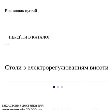
Ваш кошик пустий
ПЕРЕЙТИ В КАТАЛОГ
Cтоли з електрорегулюванням
висоти
Pro
Безкоштовна доставка для
замовлення від
20 000 грн