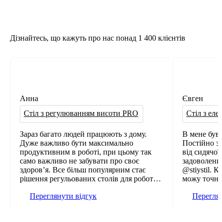
Дізнайтесь, що кажуть про нас понад
1 400 клієнтів
Анна
Євген
Cтіл з регулюванням висоти PRO
Cтіл з ел
Зараз багато людей працюють з дому.
В мене був 
Дуже важливо бути максимально
Постійно за
продуктивним в роботі, при цьому так
від сидячої роботи
само важливо не забувати про своє
задоволений
здоров’я. Все більш популярним стає
@stiystil. 
рішення регульованих столів для роботи
можу точно
стоячи Все більш популярним стає
і якісний. 
Переглянути відгук
Переглян
рішення регульованих столів для роботи
ньому є ре
стоячи.
себе, щоб с
під інтер’є