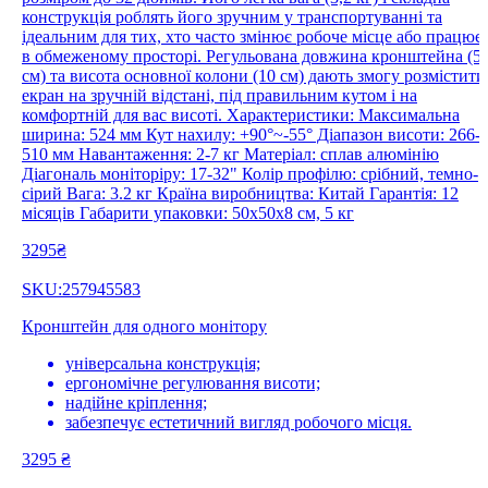
конструкція роблять його зручним у транспортуванні та
ідеальним для тих, хто часто змінює робоче місце або працює
в обмеженому просторі. Регульована довжина кронштейна (5
см) та висота основної колони (10 см) дають змогу розмістити
екран на зручній відстані, під правильним кутом і на
комфортній для вас висоті. Характеристики: Максимальна
ширина: 524 мм Кут нахилу: +90°~-55° Діапазон висоти: 266-
510 мм Навантаження: 2-7 кг Матеріал: сплав алюмінію
Діагональ моніторіру: 17-32" Колір профілю: срібний, темно-
сірий Вага: 3.2 кг Країна виробництва: Китай Гарантія: 12
місяців Габарити упаковки: 50х50х8 см, 5 кг
3295₴
SKU:257945583
Кронштейн для одного монітору
універсальна конструкція;
ергономічне регулювання висоти;
надійне кріплення;
забезпечує естетичний вигляд робочого місця.
3295
₴