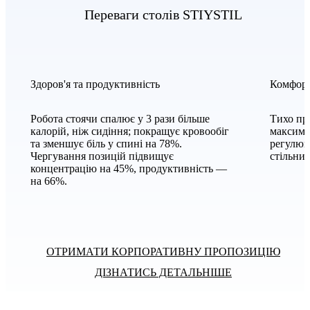
Переваги столів STIYSTIL
Здоров'я та продуктивність
Комфорт
Робота стоячи спалює у 3 рази більше
Тихо пр
калорій, ніж сидіння; покращує кровообіг
максима
та зменшує біль у спині на 78%.
регулюв
Чергування позицій підвищує
стільниц
концентрацію на 45%, продуктивність —
на 66%.
ОТРИМАТИ КОРПОРАТИВНУ ПРОПОЗИЦІЮ
ДІЗНАТИСЬ ДЕТАЛЬНІШЕ