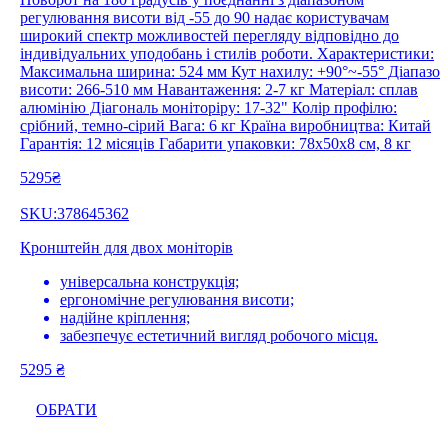
регулювання висоти від -55 до 90 надає користувачам
широкий спектр можливостей перегляду відповідно до
індивідуальних уподобань і стилів роботи. Характеристики:
Максимальна ширина: 524 мм Кут нахилу: +90°~-55° Діапазо
висоти: 266-510 мм Навантаження: 2-7 кг Матеріал: сплав
алюмінію Діагональ моніторіру: 17-32" Колір профілю:
срібний, темно-сірий Вага: 6 кг Країна виробництва: Китай
Гарантія: 12 місяців Габарити упаковки: 78х50х8 см, 8 кг
5295₴
SKU:378645362
Кронштейн для двох моніторів
універсальна конструкція;
ергономічне регулювання висоти;
надійне кріплення;
забезпечує естетичний вигляд робочого місця.
5295
₴
ОБРАТИ