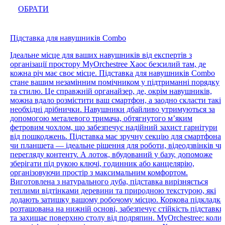
ОБРАТИ
Підставка для навушників Combo
Ідеальне місце для ваших навушників від експертів з
організації простору MyOrchestree Хаос безсилий там, де
кожна річ має своє місце. Підставка для навушників Combo
стане вашим незамінним помічником у підтриманні порядку
та стилю. Це справжній органайзер, де, окрім навушників,
можна вдало розмістити ваш смартфон, а заодно скласти такі
необхідні дрібнички. Навушники дбайливо утримуються за
допомогою металевого тримача, обтягнутого м’яким
фетровим чохлом, що забезпечує надійний захист гарнітури
від пошкоджень. Підставка має зручну секцію для смартфона
чи планшета — ідеальне рішення для роботи, відеодзвінків чи
перегляду контенту. А лоток, вбудований у базу, допоможе
зберігати під рукою ключі, годинник або канцелярію,
організовуючи простір з максимальним комфортом.
Виготовлена з натурального дуба, підставка вирізняється
теплими відтінками деревини та природною текстурою, які
додають затишку вашому робочому місцю. Коркова підкладка
розташована на нижній основі, забезпечує стійкість підставки
та захищає поверхню столу від подряпин. MyOrchestree: коли