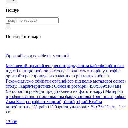
Пошук
Популярні товари
Органайзер для кабелів менший
Металевий органайзер для впорядкування кабелів кріпиться
під стільницю робочого столу. Наявність отворів у профілі
органайзера спрощує закладання і кріплення кабелів.
Рекомендуємо обирати органайзер під колір металевої основи
столу. Характеристики: Основні розміри: 450х169х104 мм
(детальніші розміри представлено на фото товару) Матеріал
профілю: сталь з порошковим фарбуванням Товщина профілю
2 мм Колір профілю: чорний, білий, сірий Країна
виробництва: Україна Габарити упаковки: 52х25х12 см, 1,9
кг
1295₴