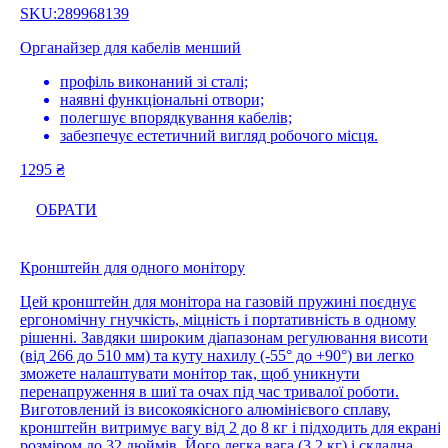
SKU:289968139
Органайзер для кабелів менший
профіль виконаний зі сталі;
наявні функціональні отвори;
полегшує впорядкування кабелів;
забезпечує естетичний вигляд робочого місця.
1295
₴
ОБРАТИ
Кронштейн для одного монітору
Цей кронштейн для монітора на газовій пружині поєднує
ергономічну гнучкість, міцність і портативність в одному
рішенні. Завдяки широким діапазонам регулювання висоти
(від 266 до 510 мм) та куту нахилу (-55° до +90°) ви легко
зможете налаштувати монітор так, щоб уникнути
перенапруження в шиї та очах під час тривалої роботи.
Виготовлений із високоякісного алюмінієвого сплаву,
кронштейн витримує вагу від 2 до 8 кг і підходить для екрані
розміром до 32 дюймів. Його легка вага (3,2 кг) і складна